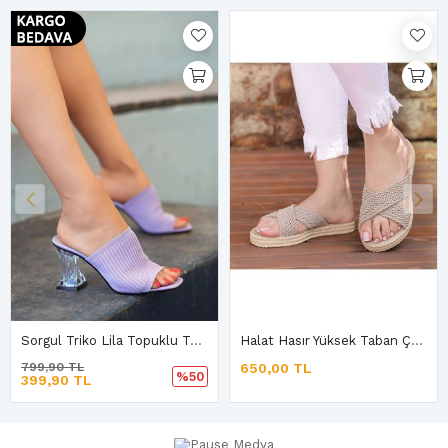
Sorgul Triko Lila Topuklu Terlik A-4
Halat Hasır Yüksek Taban Çapraz Kadın Sandalet
799,90 TL
650,00 TL
%50
399,90 TL