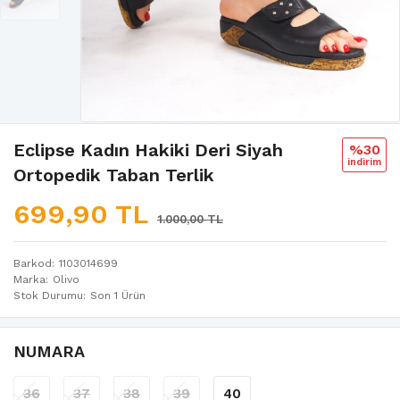
Eclipse Kadın Hakiki Deri Siyah
%30
i̇ndi̇ri̇m
Ortopedik Taban Terlik
699,90 TL
1.000,00 TL
Barkod
1103014699
Marka
Olivo
Stok Durumu
Son 1 Ürün
NUMARA
36
37
38
39
40