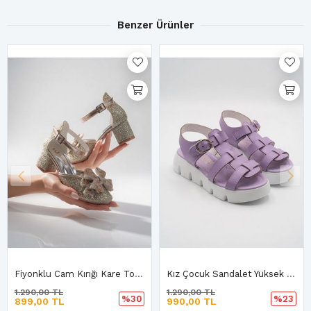
Benzer Ürünler
Fiyonklu Cam Kırığı Kare Topuklu Abiye Ayakkabı
Kız Çocuk Sandalet Yüksek Taban Sandalet
1.290,00 TL
1.290,00 TL
%30
%23
899,00 TL
990,00 TL