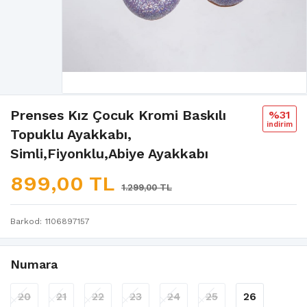
Prenses Kız Çocuk Kromi Baskılı
%31
i̇ndi̇ri̇m
Topuklu Ayakkabı,
Simli,Fiyonklu,Abiye Ayakkabı
899,00 TL
1.299,00 TL
Barkod
1106897157
Numara
20
21
22
23
24
25
26