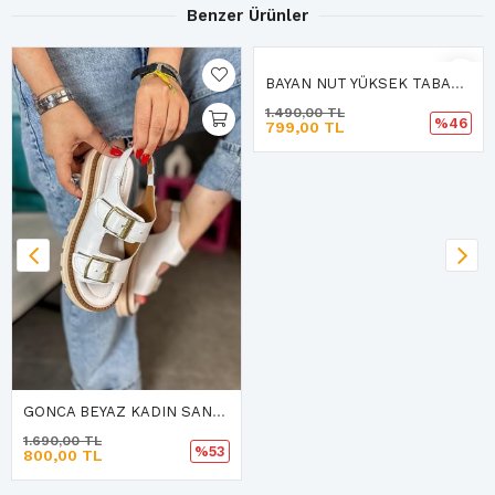
Benzer Ürünler
GONCA BEYAZ KADIN SANDALET
BAYAN NUT YÜKSEK TABAN BİLEKTEN BAĞLAMA BİYELİ
1.690,00 TL
1.490,00 TL
%53
%46
800,00 TL
799,00 TL