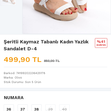
Şeritli Kaymaz Tabanlı Kadın Yazlık
%41
i̇ndi̇ri̇m
Sandalet D-4
499,90 TL
850,00 TL
Barkod
74199202236425178
Marka
Olivo
Stok Durumu
Son 5 Ürün
NUMARA
36
37
38
39
40