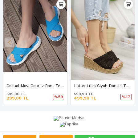
Casual Mavi Çapraz Bant Terlik B-2
Lotus Lüks Siyah Dantel Terlik C-3
599,90 TL
599,90 TL
%50
%17
299,00 TL
499,90 TL