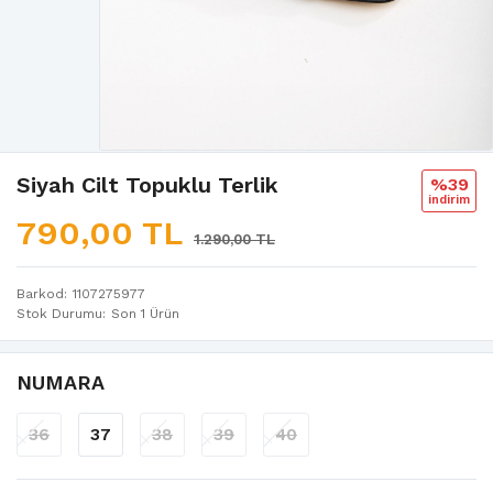
Siyah Cilt Topuklu Terlik
%39
i̇ndi̇ri̇m
790,00 TL
1.290,00 TL
Barkod
1107275977
Stok Durumu
Son 1 Ürün
NUMARA
36
37
38
39
40