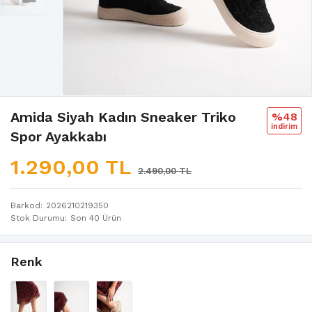
Amida Siyah Kadın Sneaker Triko
%48
i̇ndi̇ri̇m
Spor Ayakkabı
1.290,00 TL
2.490,00 TL
Barkod
2026210219350
Stok Durumu
Son 40 Ürün
Renk