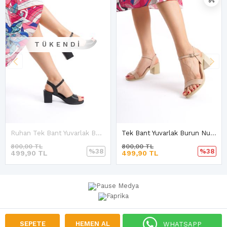
TÜKENDI
Ruhan Tek Bant Yuvarlak Burun Siyah Cilt Kadın Topuklu Ayakkabı
Tek Bant Yuvarlak Burun Nut Cilt Kadın Sandalet D-2
800,00 TL
800,00 TL
%38
%38
499,90 TL
499,90 TL
SEPETE
HEMEN AL
WHATSAPP