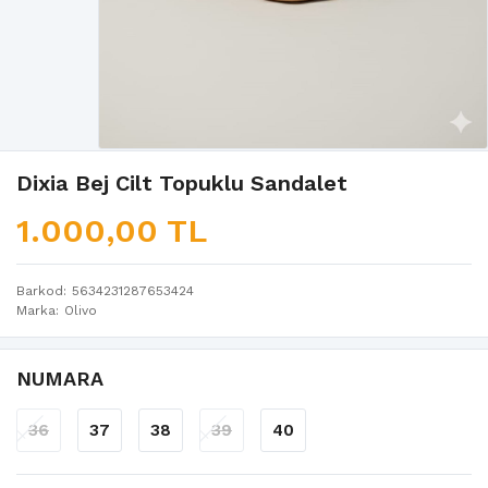
Dixia Bej Cilt Topuklu Sandalet
1.000,00 TL
Barkod
5634231287653424
Marka
Olivo
NUMARA
36
37
38
39
40