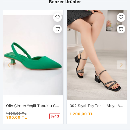
Benzer Ürünler
Oliv Çimen Yeşili Topuklu Sandalet
302 SiyahTaş Tokalı Abiye Ayakkabı
1.200,00 TL
1.290,00 TL
%43
990,00 TL