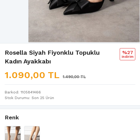
Rosella Siyah Fiyonklu Topuklu
%27
i̇ndi̇ri̇m
Kadın Ayakkabı
1.090,00 TL
1.490,00 TL
Barkod
1105841466
Stok Durumu
Son 25 Ürün
Renk