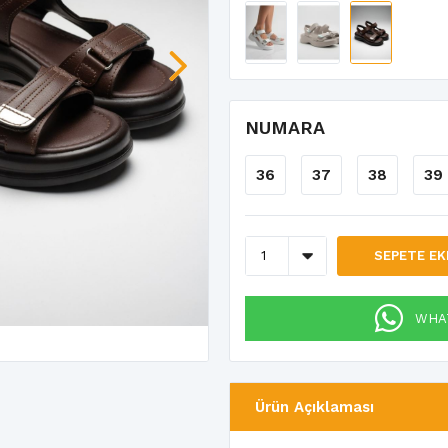
NUMARA
36
37
38
39
SEPETE EK
WHAT
Ürün Açıklaması