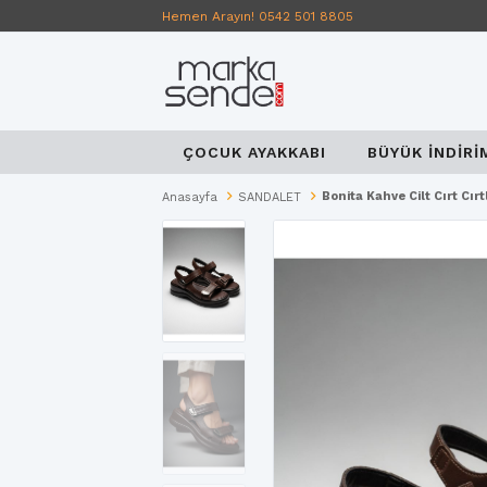
Hemen Arayın! 0542 501 8805
ÇOCUK AYAKKABI
BÜYÜK İNDİRİ
Bonita Kahve Cilt Cırt Cır
Anasayfa
SANDALET