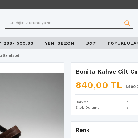
M 299- 599.90
YENİ SEZON
BOT
TOPUKLULA
tlı Sandalet
Bonita Kahve Cilt Cır
840,00 TL
1.400,
Barkod
Stok Durumu
Renk