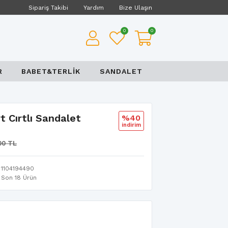
Sipariş Takibi
Yardım
Bize Ulaşın
0
0
R
BABET&TERLİK
SANDALET
t Cırtlı Sandalet
%40
i̇ndi̇ri̇m
00 TL
1104194490
Son 18 Ürün