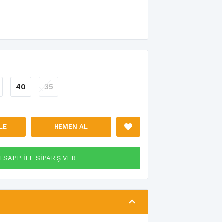
40
35
LE
HEMEN AL
SAPP İLE SİPARİŞ VER