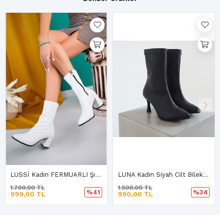
LUSSİ Kadın FERMUARLI Şık Tarz Topuklu Uzun Bot BEYAZ
LUNA Kadın Siyah Cilt Bilekli Orta Boy Topuklu Bot
1.700,00 TL
1.500,00 TL
%41
%34
999,00 TL
990,00 TL