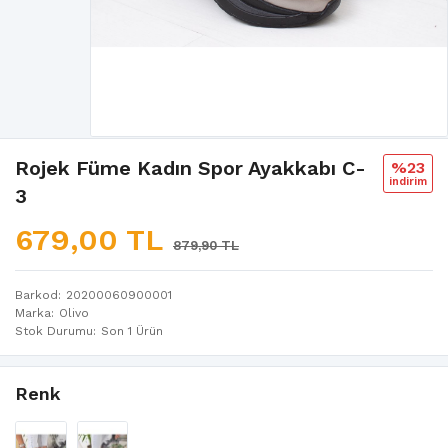
Rojek Füme Kadın Spor Ayakkabı C-
%23
i̇ndi̇ri̇m
3
679,00 TL
879,90 TL
Barkod
20200060900001
Marka
Olivo
Stok Durumu
Son 1 Ürün
Renk