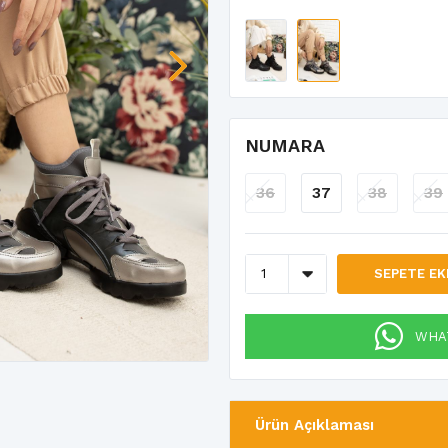
NUMARA
36
37
38
39
SEPETE EK
WHAT
Ürün Açıklaması