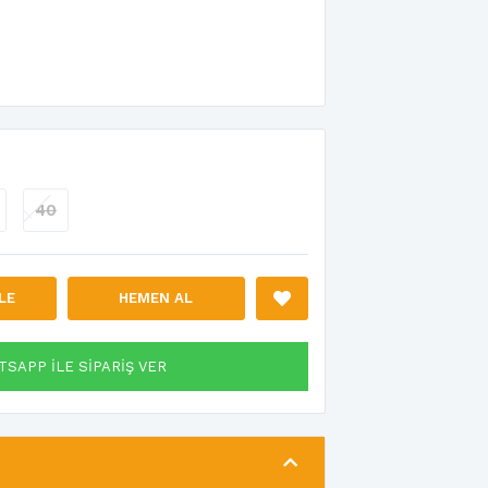
40
LE
HEMEN AL
SAPP İLE SİPARİŞ VER