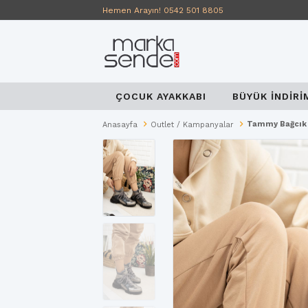
Hemen Arayın! 0542 501 8805
ÇOCUK AYAKKABI
BÜYÜK İNDİRİ
Tammy Bağcık D
Anasayfa
Outlet / Kampanyalar