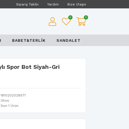
Sipariş Takibi
Yardım
Bize Ulaşın
0
0
R
BABET&TERLİK
SANDALET
ı Spor Bot Siyah-Gri
1610202028571
Olivo
Son 1 Ürün