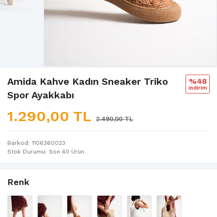
Amida Kahve Kadın Sneaker Triko
%48
i̇ndi̇ri̇m
Spor Ayakkabı
1.290,00 TL
2.490,00 TL
Barkod
1106360023
Stok Durumu
Son 40 Ürün
Renk