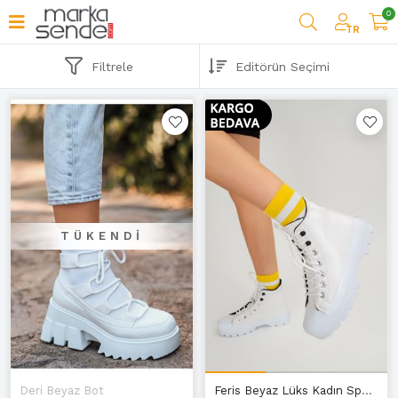
0
TR
Filtrele
TÜKENDI
Deri Beyaz Bot
Feris Beyaz Lüks Kadın Spor Bot E-4