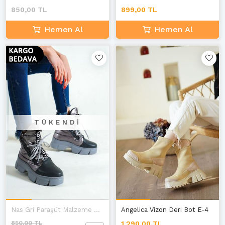
850,00 TL
899,00 TL
Hemen Al
Hemen Al
TÜKENDI
Nas Gri Paraşüt Malzeme Bağcıklı Bot
Angelica Vizon Deri Bot E-4
850,00 TL
1.290,00 TL