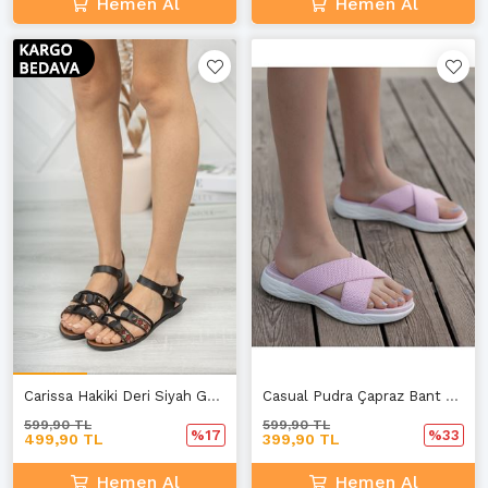
Hemen Al
Hemen Al
Carissa Hakiki Deri Siyah Günlük Kadın Sandalet A-3
Casual Pudra Çapraz Bant Terlik B-2
599,90 TL
599,90 TL
%17
%33
499,90 TL
399,90 TL
Hemen Al
Hemen Al