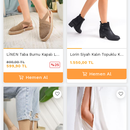
LİNEN Taba Burnu Kapalı Lastikli Triko Sandalet B-1
Lorin Siyah Kalın Topuklu Kadın Bot E-2
800,00 TL
1.550,00 TL
%25
599,90 TL
Hemen Al
Hemen Al