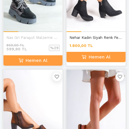
Nas Gri Paraşüt Malzeme Bağcıklı Bot
Nehar Kadın Siyah Renk Fermuarlı Topuklu Bot E-1
850,00 TL
1.800,00 TL
%29
599,90 TL
Hemen Al
Hemen Al