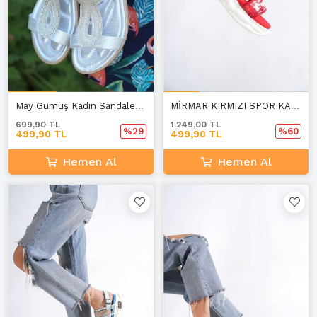
May Gümüş Kadın Sandalet B-2
MİRMAR KIRMIZI SPOR KADIN YAZ SANDALET C-2
699,90 TL
1.249,00 TL
%29
%60
499,90 TL
499,90 TL
Hemen Al
Hemen Al