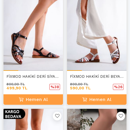
FİXMOD HAKİKİ DERİ SİYAH SANDALET
FİXMOD HAKİKİ DERİ BEYAZ SANDALET C-1
800,00 TL
800,00 TL
%38
%26
499,90 TL
590,00 TL
Hemen Al
Hemen Al