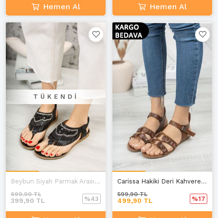
Hemen Al
Hemen Al
TÜKENDI
Beybun Siyah Parmak Arası Kadın Sandalet
Carissa Hakiki Deri Kahverengi Günlük Kadın Sandalet
699,90 TL
599,90 TL
%43
%17
399,90 TL
499,90 TL