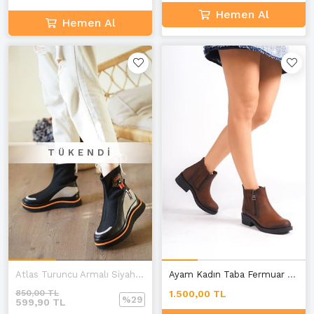
Hemen Al
Hemen Al
TÜKENDI
Atlas Turuncu Armalı Siyah Bot
Ayam Kadın Taba Fermuar Detaylı Bilekten Bot E-4
850,00 TL
1.500,00 TL
%29
599,90 TL