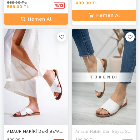
689,90 TL
499,00 TL
%13
599,00 TL
Hemen Al
Hemen Al
TÜKENDI
AMAUR HAKİKİ DERİ BEYAZ KADIN TERLİK
Amaur Hakiki Deri Beyaz Sandalet A-4
800,00 TL
599,90 TL