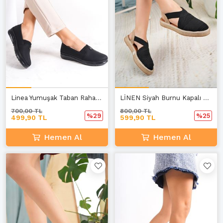
Linea Yumuşak Taban Rahat Günlük Kadın Siyah Ayakkabı A-3
LİNEN Siyah Burnu Kapalı Lastikli Triko Sandalet B-1
700,00 TL
800,00 TL
%29
%25
499,90 TL
599,90 TL
Hemen Al
Hemen Al