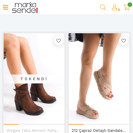
0
Filtrele
TR
TÜKENDI
Wegaw Taba Kemerli Rahat Yüksek Topuk Kadın Bot
212 Çapraz Detaylı Sandalet Nude