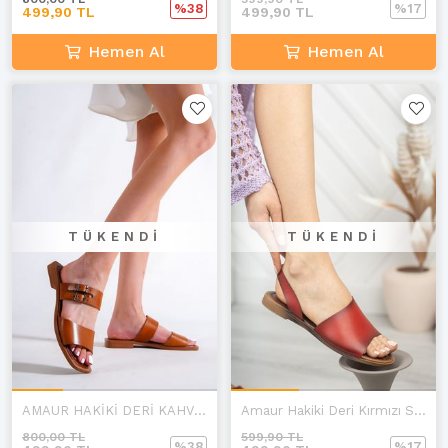
%38
%17
499,90 TL
499,90 TL
Hemen Al
Hemen Al
TÜKENDI
TÜKENDI
AMAUR HAKİKİ DERİ KAHVERENGİ TERLİK C-1
Amaur Hakiki Deri Kırmızı Sandalet A-4
800,00 TL
599,90 TL
%38
%17