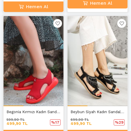
Hemen Al
Hemen Al
Begonia Kırmızı Kadın Sandalet B-1
Beybun Siyah Kadın Sandalet
599,90 TL
699,90 TL
%17
%29
499,90 TL
499,90 TL