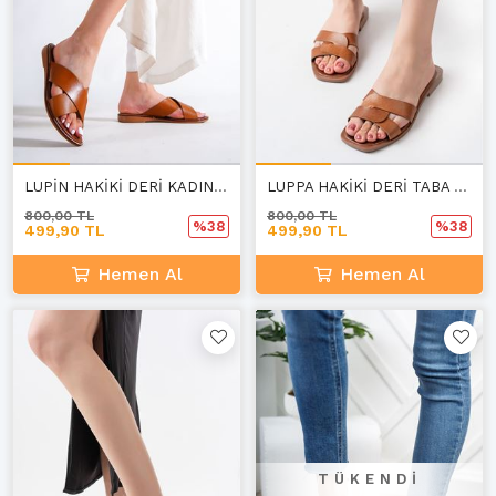
LUPİN HAKİKİ DERİ KADIN KAHVERENGİ TERLİK C-1
LUPPA HAKİKİ DERİ TABA KADIN TERLİK A-4
800,00 TL
800,00 TL
%38
%38
499,90 TL
499,90 TL
Hemen Al
Hemen Al
TÜKENDI