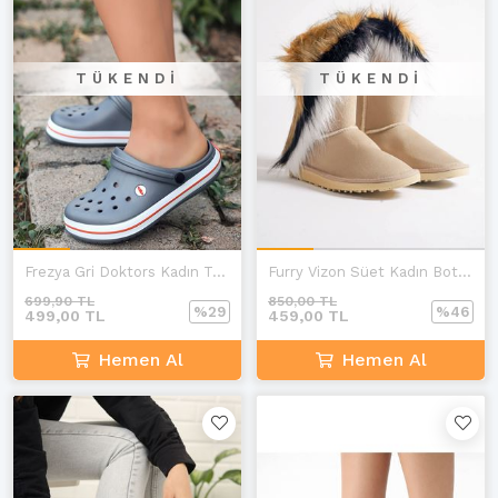
TÜKENDI
TÜKENDI
Frezya Gri Doktors Kadın Terlik
Furry Vizon Süet Kadın Bot E-2
699,90 TL
850,00 TL
%29
%46
499,00 TL
459,00 TL
Hemen Al
Hemen Al