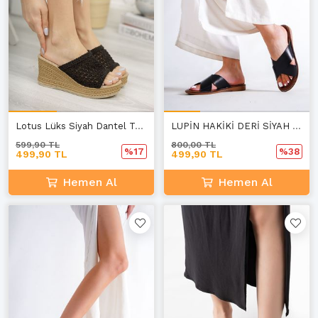
Lotus Lüks Siyah Dantel Terlik C-3
LUPİN HAKİKİ DERİ SİYAH KADIN GÜNLÜK TERLİK C-1
599,90 TL
800,00 TL
%17
%38
499,90 TL
499,90 TL
Hemen Al
Hemen Al