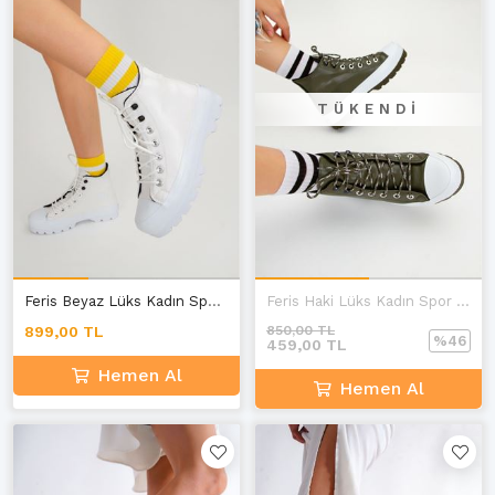
TÜKENDI
Feris Beyaz Lüks Kadın Spor Bot E-4
Feris Haki Lüks Kadın Spor Bot E-4
899,00 TL
850,00 TL
%46
459,00 TL
Hemen Al
Hemen Al