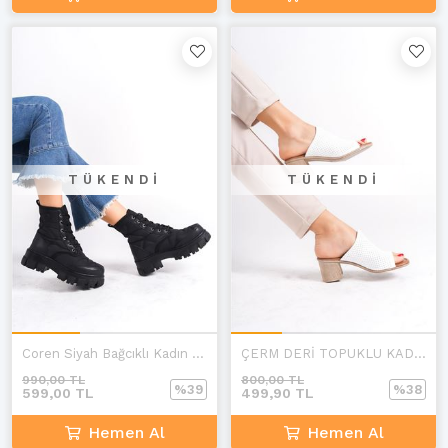
TÜKENDI
TÜKENDI
Coren Siyah Bağcıklı Kadın Bot
ÇERM DERİ TOPUKLU KADIN TERLİK
990,00 TL
800,00 TL
%39
%38
599,00 TL
499,90 TL
Hemen Al
Hemen Al