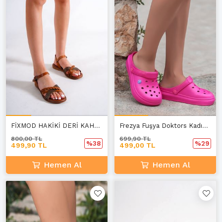
FİXMOD HAKİKİ DERİ KAHVERENGİ SANDALET
Frezya Fuşya Doktors Kadın Terlik
800,00 TL
699,90 TL
%38
%29
499,90 TL
499,00 TL
Hemen Al
Hemen Al