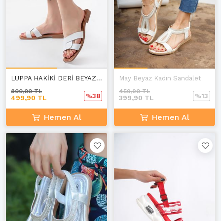
LUPPA HAKİKİ DERİ BEYAZ KADIN TERLİK A-4
May Beyaz Kadın Sandalet
800,00 TL
459,90 TL
%38
%13
499,90 TL
399,90 TL
Hemen Al
Hemen Al