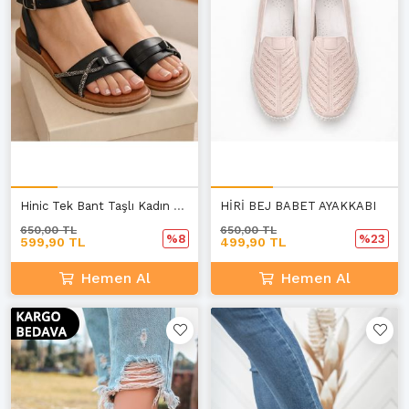
Hinic Tek Bant Taşlı Kadın Sandalet Siyah Cilt
HİRİ BEJ BABET AYAKKABI
650,00 TL
650,00 TL
%8
%23
599,90 TL
499,90 TL
Hemen Al
Hemen Al