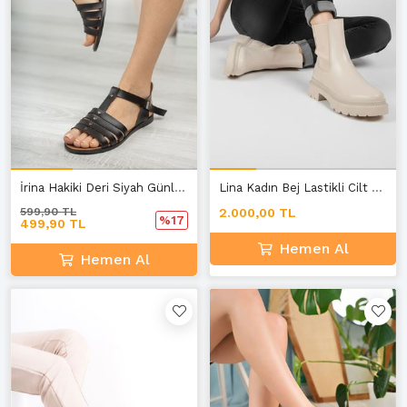
İrina Hakiki Deri Siyah Günlük Kadın Sandalet
Lina Kadın Bej Lastikli Cilt Bilekli Orta Boy Bot
599,90 TL
2.000,00 TL
%17
499,90 TL
Hemen Al
Hemen Al