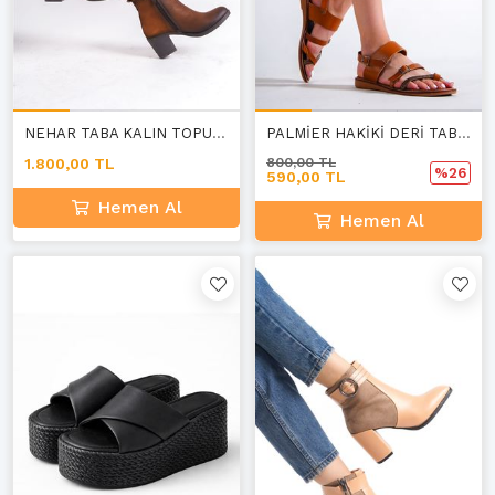
NEHAR TABA KALIN TOPUKLU KADIN BOT E-1
PALMİER HAKİKİ DERİ TABA PARMAK ARASI KADIN SANDALET C-1
1.800,00 TL
800,00 TL
%26
590,00 TL
Hemen Al
Hemen Al