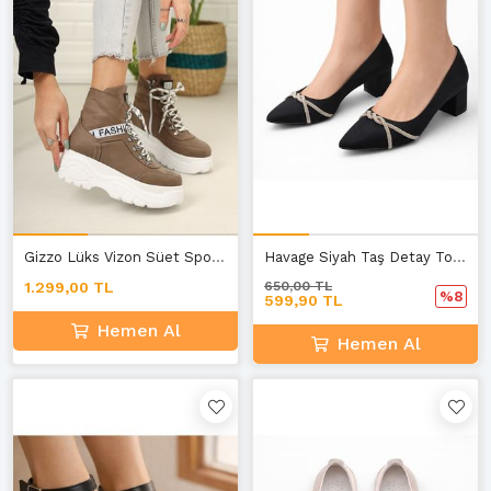
Gizzo Lüks Vizon Süet Spor Bot E-1
Havage Siyah Taş Detay Topuklu Ayakkabı
1.299,00 TL
650,00 TL
%8
599,90 TL
Hemen Al
Hemen Al