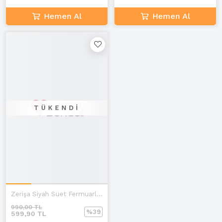
Hemen Al
Hemen Al
TÜKENDI
Zerişa Siyah Süet Fermuarlı Topuklu Kadın
990,00 TL
%39
599,90 TL