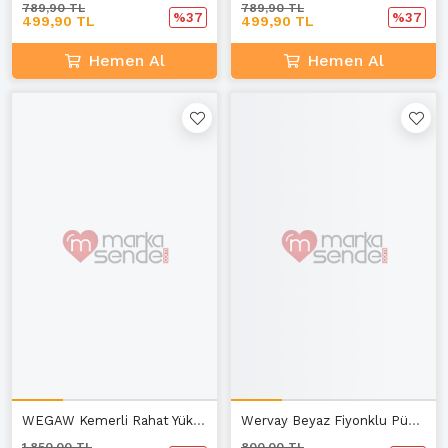
789,90 TL
789,90 TL
%37
%37
499,90 TL
499,90 TL
Hemen Al
Hemen Al
WEGAW Kemerli Rahat Yüksek Topuk SİYAH TOPUKLU BOT
Wervay Beyaz Fiyonklu Püsküllü Kadın Babet A3
1.850,00 TL
800,00 TL