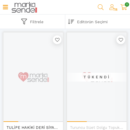
0
TR
Filtrele
TÜKENDI
TULİPE HAKİKİ DERİ SİYAH GÜNLÜK KADIN SANDALET C-1
Turuncu Süet Dolgu Topuklu Kadın Ayakkabı