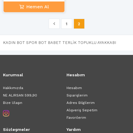
Hemen Al
1
2
KADIN BOT SPOR BOT BABET TERLİK TOPUKLU AYAKKABI
Kurumsal
Hesabım
Hakkımızda
Hesabım
NE ALIRSAN 599,90
Siparişlerim
Bize Ulaşın
Adres Bilgilerim
Alışveriş Sepetim
Favorilerim
Sözleşmeler
Yardım