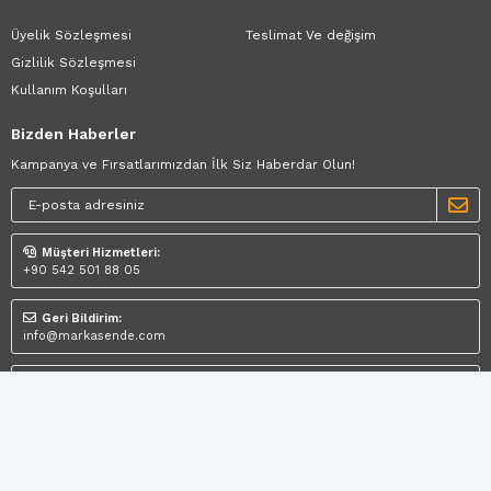
Üyelik Sözleşmesi
Teslimat Ve değişim
Gizlilik Sözleşmesi
Kullanım Koşulları
Bizden Haberler
Kampanya ve Fırsatlarımızdan İlk Siz Haberdar Olun!
Müşteri Hizmetleri:
+90 542 501 88 05
Geri Bildirim:
info@markasende.com
Mağaza Adresi:
Egemenlik Mahallesi 6119 Sokak No: 11/B Işıkkent/İZMİR
© 2026 Marka Sende - En Trend Erkek ve Kadın Ayakkabı Modelleri -
Tüm Hakları Saklıdır.