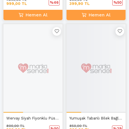
%46
%50
999,00 TL
399,90 TL
Hemen Al
Hemen Al
Wervay Siyah Fiyonklu Püsküllü Kadın Babet A-3
Yumuşak Tabanlı Bilek Bağlamalı Beyaz Sandalet D-3
800,00 TL
850,00 TL
%50
%29